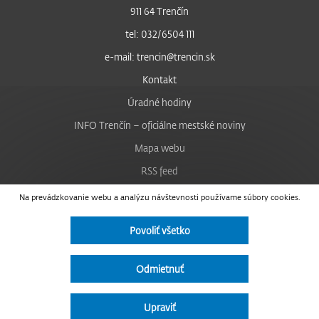
911 64 Trenčín
tel: 032/6504 111
e-mail: trencin@trencin.sk
Kontakt
Úradné hodiny
INFO Trenčín – oficiálne mestské noviny
Mapa webu
RSS feed
Nastavenie cookies
Na prevádzkovanie webu a analýzu návštevnosti používame súbory cookies.
Facebook
Povoliť všetko
YouTube
Instagram
Odmietnuť
Vyhlásenie o prístupnosti
Upraviť