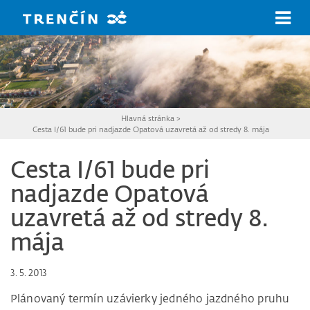
Prejsť na hlavný obsah
Hlavná stránka
>
Cesta I/61 bude pri nadjazde Opatová uzavretá až od stredy 8. mája
Cesta I/61 bude pri
nadjazde Opatová
uzavretá až od stredy 8.
mája
3. 5. 2013
Plánovaný termín uzávierky jedného jazdného pruhu