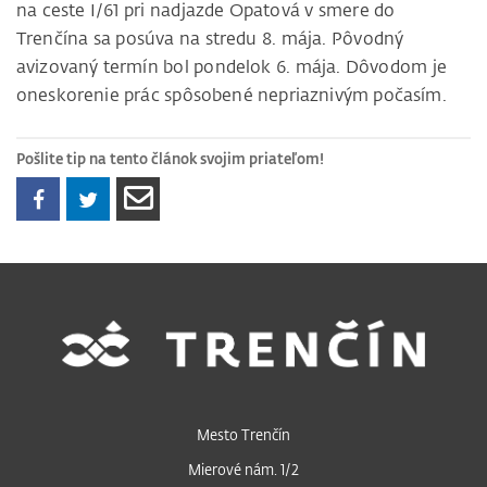
na ceste I/61 pri nadjazde Opatová v smere do
Trenčína sa posúva na stredu 8. mája. Pôvodný
avizovaný termín bol pondelok 6. mája. Dôvodom je
oneskorenie prác spôsobené nepriaznivým počasím.
Pošlite tip na tento článok svojim priateľom!
Mesto Trenčín
Mierové nám. 1/2