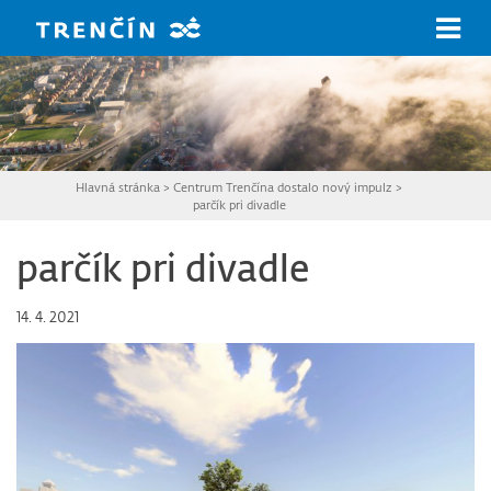
Prejsť na hlavný obsah
Hlavná stránka
>
Centrum Trenčína dostalo nový impulz
>
parčík pri divadle
parčík pri divadle
14. 4. 2021