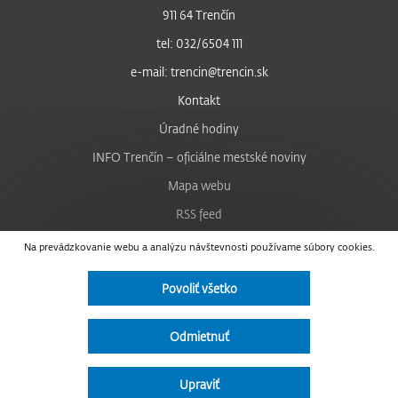
911 64 Trenčín
tel: 032/6504 111
e-mail: trencin@trencin.sk
Kontakt
Úradné hodiny
INFO Trenčín – oficiálne mestské noviny
Mapa webu
RSS feed
Nastavenie cookies
Na prevádzkovanie webu a analýzu návštevnosti používame súbory cookies.
Facebook
Povoliť všetko
YouTube
Instagram
Odmietnuť
Vyhlásenie o prístupnosti
Upraviť