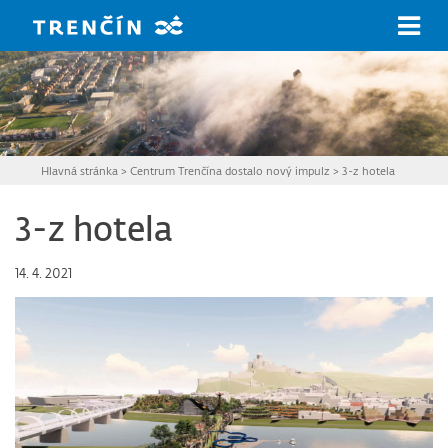
Prejsť na hlavný obsah
Hlavná stránka
>
Centrum Trenčína dostalo nový impulz
>
3-z hotela
3-z hotela
14. 4. 2021