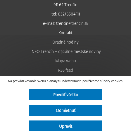
911 64 Trenčín
tel: 032/6504 111
e-mail: trencin@trencin.sk
Kontakt
Úradné hodiny
INFO Trenčín – oficiálne mestské noviny
Mapa webu
RSS feed
Nastavenie cookies
Na prevádzkovanie webu a analýzu návštevnosti používame súbory cookies.
Facebook
Povoliť všetko
YouTube
Instagram
Odmietnuť
Vyhlásenie o prístupnosti
Upraviť