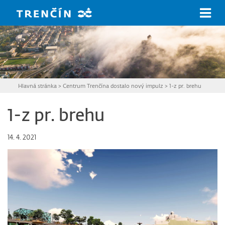
Prejsť na hlavný obsah
Hlavná stránka
>
Centrum Trenčína dostalo nový impulz
>
1-z pr. brehu
1-z pr. brehu
14. 4. 2021