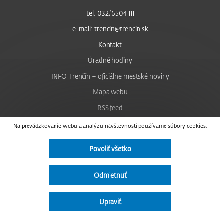
tel: 032/6504 111
e-mail: trencin@trencin.sk
Kontakt
Úradné hodiny
INFO Trenčín – oficiálne mestské noviny
Mapa webu
RSS feed
Nastavenie cookies
Na prevádzkovanie webu a analýzu návštevnosti používame súbory cookies.
Facebook
Povoliť všetko
YouTube
Instagram
Odmietnuť
Vyhlásenie o prístupnosti
Upraviť