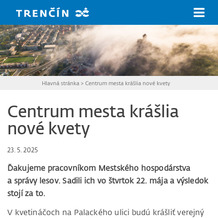
Prejsť na hlavný obsah
Hlavná stránka
>
Centrum mesta krášlia nové kvety
Centrum mesta krášlia
nové kvety
23. 5. 2025
Ďakujeme pracovníkom Mestského hospodárstva
a správy lesov. Sadili ich vo štvrtok 22. mája a výsledok
stojí za to.
V kvetináčoch na Palackého ulici budú krášliť verejný