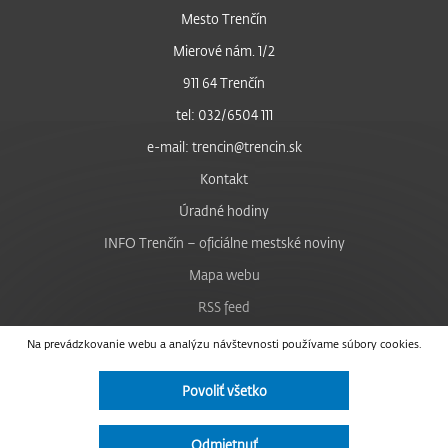
Mesto Trenčín
Mierové nám. 1/2
911 64 Trenčín
tel: 032/6504 111
e-mail: trencin@trencin.sk
Kontakt
Úradné hodiny
INFO Trenčín – oficiálne mestské noviny
Mapa webu
RSS feed
Nastavenie cookies
Na prevádzkovanie webu a analýzu návštevnosti používame súbory cookies.
Facebook
Povoliť všetko
YouTube
Instagram
Odmietnuť