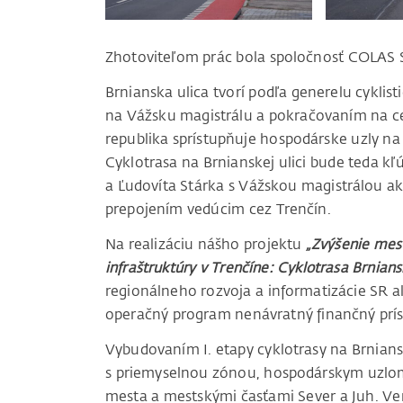
Zhotoviteľom prác bola spoločnosť COLAS Sl
Brnianska ulica tvorí podľa generelu cyklis
na Vážsku magistrálu a pokračovaním na c
republika sprístupňuje hospodárske uzly n
Cyklotrasa na Brnianskej ulici bude teda kľ
a Ľudovíta Stárka s Vážskou magistrálou 
prepojením vedúcim cez Trenčín.
Na realizáciu nášho projektu
„Zvýšenie mest
infraštruktúry v Trenčíne: Cyklotrasa Brniansk
regionálneho rozvoja a informatizácie SR a
operačný program nenávratný finančný prís
Vybudovaním I. etapy cyklotrasy na Brnians
s priemyselnou zónou, hospodárskym uzlom
mesta a mestskými časťami Sever a Juh. Verí