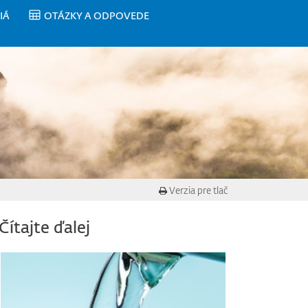
IÁ
OTÁZKY A ODPOVEDE
Verzia pre tlač
Čítajte ďalej