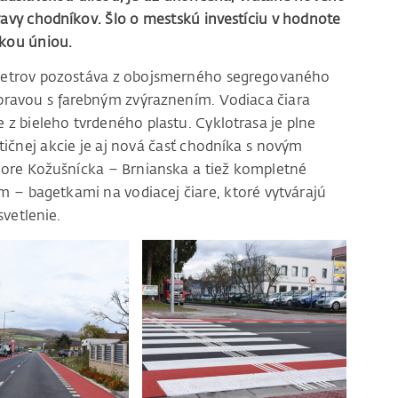
avy chodníkov. Šlo o mestskú investíciu v hodnote
skou úniou.
 metrov pozostáva z obojsmerného segregovaného
pravou s farebným zvýraznením. Vodiaca čiara
 z bieleho tvrdeného plastu. Cyklotrasa je plne
tičnej akcie je aj nová časť chodníka s novým
tore Kožušnícka – Brnianska a tiež kompletné
– bagetkami na vodiacej čiare, ktoré vytvárajú
svetlenie.