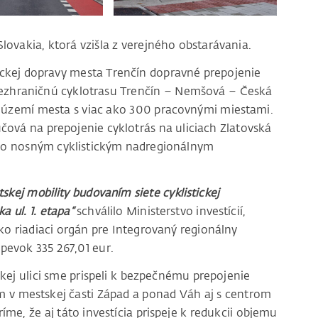
ovakia, ktorá vzišla z verejného obstarávania.
tickej dopravy mesta Trenčín dopravné prepojenie
ezhraničnú cyklotrasu Trenčín – Nemšová – Česká
a území mesta s viac ako 300 pracovnými miestami.
účová na prepojenie cyklotrás na uliciach Zlatovská
ako nosným cyklistickým nadregionálnym
skej mobility budovaním siete cyklistickej
a ul. 1. etapa“
schválilo Ministerstvo investícií,
ko riadiaci orgán pre Integrovaný regionálny
pevok 335 267,01 eur.
kej ulici sme prispeli k bezpečnému prepojenie
 v mestskej časti Západ a ponad Váh aj s centrom
me, že aj táto investícia prispeje k redukcii objemu