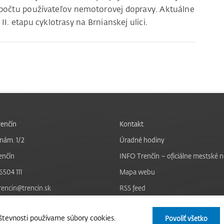
 počtu používateľov nemotorovej dopravy. Aktuálne
. etapu cyklotrasy na Brnianskej ulici.
enčín
Kontakt
nám. 1/2
Úradné hodiny
enčín
INFO Trenčín – oficiálne mestské 
6504 111
Mapa webu
trencin@trencin.sk
RSS feed
Nastavenie cookies
tevnosti používame súbory cookies.
Povoliť všetko