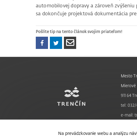
automobilovej dopravy a zároveň zvýšeniu
sa dokončuje projektová dokumentácia pre II
Pošlite tip na tento článok svojim priateľom!
Mesto Tr
Mierové 
911 64 Tr
tel: 032/
e-mail: 
Na prevádzkovanie webu a analýzu návš