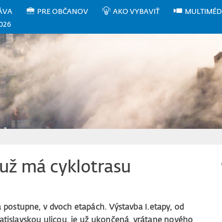
ÁVA
PRE OBČANOV
AKO VYBAVIŤ
MULTIMÉD
026
 už má cyklotrasu
sa postupne, v dvoch etapách. Výstavba I.etapy, od
ratislavskou ulicou, je už ukončená, vrátane nového