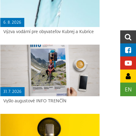
6. 8. 2026
Výzva vodární pre obyvateľov Kubrej a Kubrice
EN
31. 7. 2026
Vyšlo augustové INFO TRENČÍN