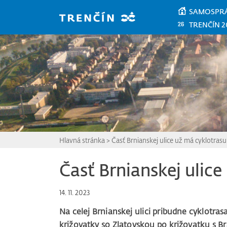
Prejsť na hlavný obsah
SAMOSPR
TRENČÍN 2
Hlavná stránka
>
Časť Brnianskej ulice už má cyklotrasu
Časť Brnianskej ulice
14. 11. 2023
Na celej Brnianskej ulici pribudne cyklotra
križovatky so Zlatovskou po križovatku s B