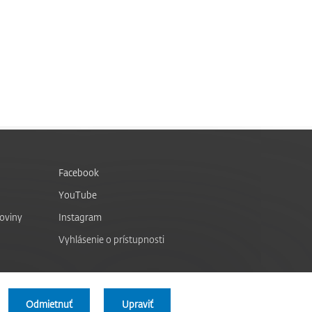
Facebook
YouTube
noviny
Instagram
Vyhlásenie o prístupnosti
Odmietnuť
Upraviť