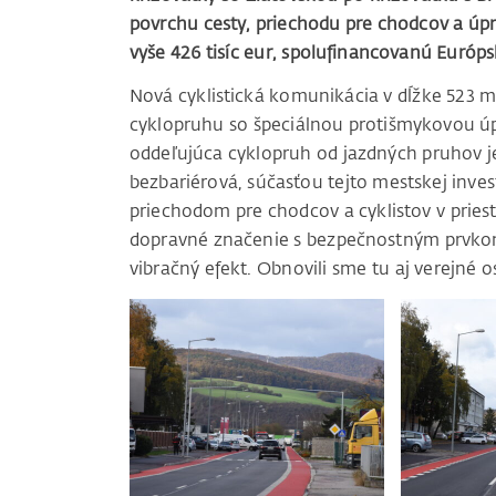
povrchu cesty, priechodu pre chodcov a úpr
vyše 426 tisíc eur, spolufinancovanú Európ
Nová cyklistická komunikácia v dĺžke 523
cyklopruhu so špeciálnou protišmykovou ú
oddeľujúca cyklopruh od jazdných pruhov je
bezbariérová, súčasťou tejto mestskej inves
priechodom pre chodcov a cyklistov v pries
dopravné značenie s bezpečnostným prvkom 
vibračný efekt. Obnovili sme tu aj verejné o