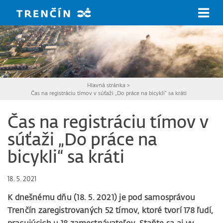
Prejsť na hlavný obsah
Hlavná stránka
>
Čas na registráciu tímov v súťaži „Do práce na bicykli“ sa kráti
Čas na registráciu tímov v
súťaži „Do práce na
bicykli“ sa kráti
18. 5. 2021
K dnešnému dňu (18. 5. 2021) je pod samosprávou
Trenčín zaregistrovaných 52 tímov, ktoré tvorí 178 ľudí,