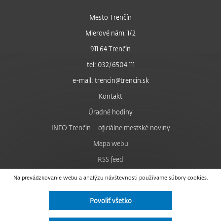
Mesto Trenčín
Mierové nám. 1/2
911 64 Trenčín
tel: 032/6504 111
e-mail: trencin@trencin.sk
Kontakt
Úradné hodiny
INFO Trenčín – oficiálne mestské noviny
Mapa webu
RSS feed
Nastavenie cookies
Na prevádzkovanie webu a analýzu návštevnosti používame súbory cookies.
Facebook
Povoliť všetko
YouTube