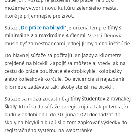
môžeme vytvoriť novú kultúru zelenšieho mesta,
ktoré je príjemnejšie pre život.
Súťaž „
Do práce na bicykli
“ je určená len pre
tímy s
minimálne 2 a maximálne 4 členmi
. Všetci členovia
musia byť zamestnancami jednej firmy alebo inštitúcie.
Do hlavnej súťaže sa počítajú len jazdy a kilometre
prejdené na bicykli. Zapojiť sa môžete aj vtedy, ak na
cestu do práce používate elektrobicykle, kolobežky
alebo kolieskové korčule. Do evidencie si najazdené
kilometre zadávate tak, akoby ste išli na bicykli.
Súťaže sa môžu zúčastniť aj
tímy študentov z rovnakej
školy
, ktorí sa do súťaže zaregistrujú a tak potvrdia, že
budú v období od 1. do 30. júna 2021 dochádzať do
školy na bicykli a budú si o tom zapisovať výsledky do
registračného systému na webstránke