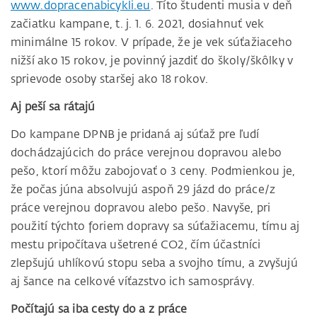
www.dopracenabicykli.eu
. Títo študenti musia v deň
začiatku kampane, t. j. 1. 6. 2021, dosiahnuť vek
minimálne 15 rokov. V prípade, že je vek súťažiaceho
nižší ako 15 rokov, je povinný jazdiť do školy/škôlky v
sprievode osoby staršej ako 18 rokov.
Aj peší sa rátajú
Do kampane DPNB je pridaná aj súťaž pre ľudí
dochádzajúcich do práce verejnou dopravou alebo
pešo, ktorí môžu zabojovať o 3 ceny. Podmienkou je,
že počas júna absolvujú aspoň 29 jázd do práce/z
práce verejnou dopravou alebo pešo. Navyše, pri
použití týchto foriem dopravy sa súťažiacemu, tímu aj
mestu pripočítava ušetrené CO2, čím účastníci
zlepšujú uhlíkovú stopu seba a svojho tímu, a zvyšujú
aj šance na celkové víťazstvo ich samosprávy.
Počítajú sa iba cesty do a z práce