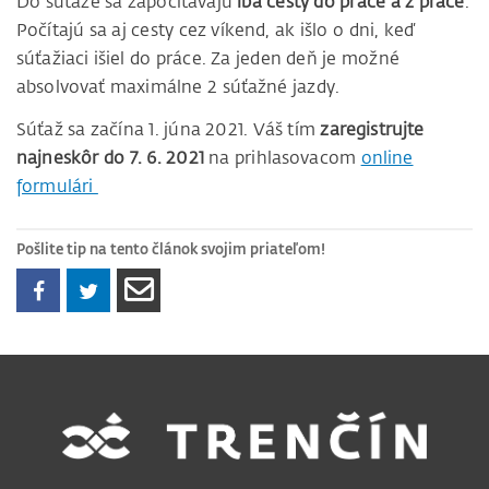
Do súťaže sa započítavajú
iba cesty do práce a z práce
.
Počítajú sa aj cesty cez víkend, ak išlo o dni, keď
súťažiaci išiel do práce. Za jeden deň je možné
absolvovať maximálne 2 súťažné jazdy.
Súťaž sa začína 1. júna 2021. Váš tím
zaregistrujte
najneskôr do 7. 6. 2021
na prihlasovacom
online
formulári
Pošlite tip na tento článok svojim priateľom!