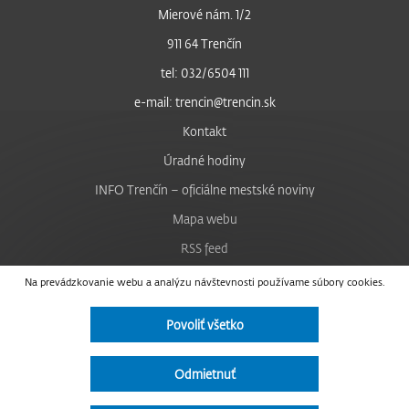
Mierové nám. 1/2
911 64 Trenčín
tel: 032/6504 111
e-mail: trencin@trencin.sk
Kontakt
Úradné hodiny
INFO Trenčín – oficiálne mestské noviny
Mapa webu
RSS feed
Nastavenie cookies
Na prevádzkovanie webu a analýzu návštevnosti používame súbory cookies.
Facebook
Povoliť všetko
YouTube
Instagram
Odmietnuť
Vyhlásenie o prístupnosti