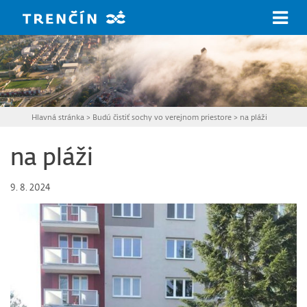
Prejsť na hlavný obsah
Hlavná stránka
>
Budú čistiť sochy vo verejnom priestore
>
na pláži
na pláži
9. 8. 2024