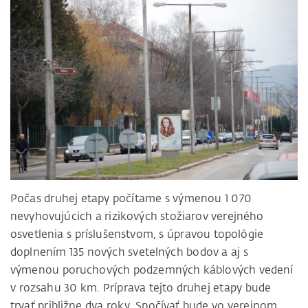
Počas druhej etapy počítame s výmenou 1 070
nevyhovujúcich a rizikových stožiarov verejného
osvetlenia s príslušenstvom, s úpravou topológie
doplnením 135 nových svetelných bodov a aj s
výmenou poruchových podzemných káblových vedení
v rozsahu 30 km. Príprava tejto druhej etapy bude
trvať približne dva roky. Spočívať bude vo verejnom