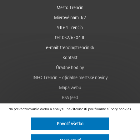
Mesto Trenčín
Mierové nám. 1/2
911 64 Trenčín
tel: 032/6504 111
e-mail: trencin@trencin.sk
Kontakt
Úradné hodiny
INFO Trenčín – oficiálne mestské noviny
Mapa webu
RSS feed
Nastavenie cookies
Na prevádzkovanie webu a analýzu návštevnosti používame súbory cookies.
Facebook
Povoliť všetko
YouTube
Instagram