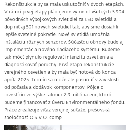
Rekonštrukcia by sa mala uskutočniť v dvoch etapách.
V rámci prvej etapy plánujeme vymeniť všetkých 5 904
pôvodných výbojkových svietidiel za LED svietidlá a
doplniť aj 501 nových svietidiel tak, aby sme dosiahli
lepšie svetelné pokrytie. Nové svietidlá umožnia
inštaláciu rôznych senzorov. Súčasťou obnovy bude aj
implementácia nového riadiaceho systému. Budeme
tak môcť plynulo regulovať intenzitu osvetlenia a
diagnostikovať poruchy. Prvá etapa rekonštrukcie
verejného osvetlenia by mala byť hotová do konca
apríla 2025. Termín sa môže ale posunúť v závislosti
od počasia a dodávok komponentov. Pôjde o
investíciu vo výške takmer 2,9 milióna eur, ktorú
budeme financovať z úveru Environmentálneho fondu.
Práce zrealizuje víťaz verejnej súťaže, prešovská
spoločnosť O.S.V.O. comp.