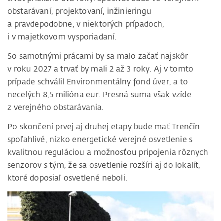
obstarávaní, projektovaní, inžinieringu
a pravdepodobne, v niektorých prípadoch,
i v majetkovom vysporiadaní.
So samotnými prácami by sa malo začať najskôr
v roku 2027 a trvať by mali 2 až 3 roky. Aj v tomto
prípade schválil Environmentálny fond úver, a to
necelých 8,5 milióna eur. Presná suma však vzíde
z verejného obstarávania.
Po skončení prvej aj druhej etapy bude mať Trenčín
spoľahlivé, nízko energetické verejné osvetlenie s
kvalitnou reguláciou a možnosťou pripojenia rôznych
senzorov s tým, že sa osvetlenie rozšíri aj do lokalít,
ktoré doposiaľ osvetlené neboli.