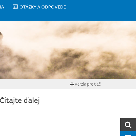
IÁ
OTÁZKY A ODPOVEDE
Verzia pre tlač
Čítajte ďalej