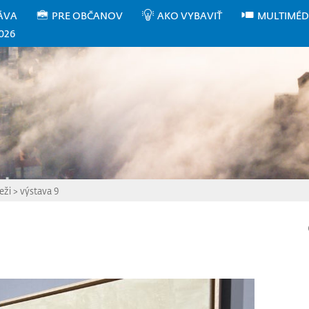
ÁVA
PRE OBČANOV
AKO VYBAVIŤ
MULTIMÉD
026
eži
>
výstava 9