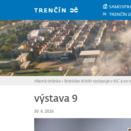
Prejsť na hlavný obsah
SAMOSPR
TRENČÍN 2
Hlavná stránka
>
Branislav Kristín vystavuje v KIC a vo v
výstava 9
30. 6. 2026