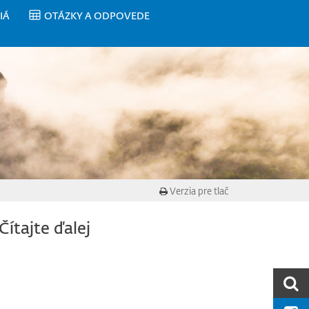
IÁ
OTÁZKY A ODPOVEDE
Verzia pre tlač
Čítajte ďalej