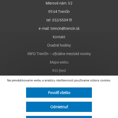
Mierové nám. 1/2
911 64 Trenčín
tel: 032/6504 111
e-mail: trencin@trencin.sk
Kontakt
Úradné hodiny
INFO Trenčín – oficiálne mestské noviny
Mapa webu
RSS feed
Nastavenie cookies
Na prevádzkovanie webu a analýzu návštevnosti používame súbory cookies.
Facebook
Povoliť všetko
YouTube
Instagram
Odmietnuť
Vyhlásenie o prístupnosti