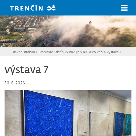
Prejsť na hlavný obsah
Hlavná stránka
>
Branislav Kristín vystavuje v KIC a vo veži
>
výstava 7
výstava 7
30. 6. 2026