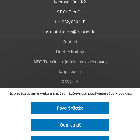
Mierové nám. 1/2
911 64 Trenčín
tel: 032/6504 111
e-mail: trencin@trencin.sk
Kontakt
Úradné hodiny
INFO Trenčín – oficiálne mestské noviny
Mapa webu
RSS feed
Nastavenie cookies
Na prevádzkovanie webu a analýzu návštevnosti používame súbory cookies.
Facebook
Povoliť všetko
YouTube
Instagram
Odmietnuť
Vyhlásenie o prístupnosti