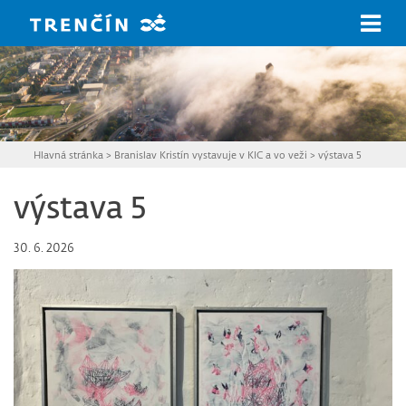
Prejsť na hlavný obsah
Hlavná stránka
>
Branislav Kristín vystavuje v KIC a vo veži
>
výstava 5
výstava 5
30. 6. 2026