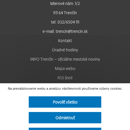
Mierové nám. 1/2
911 64 Trenčín
tel: 032/6504 111
e-mail: trencin@trencin.sk
Kontakt
Úradné hodiny
INFO Trenčín – oficiálne mestské noviny
Mapa webu
RSS feed
Nastavenie cookies
Na prevádzkovanie webu a analýzu návštevnosti používame súbory cookies.
Facebook
Povoliť všetko
YouTube
Instagram
Odmietnuť
Vyhlásenie o prístupnosti