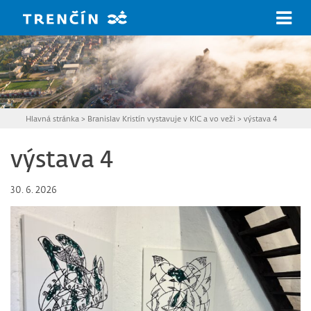
Prejsť na hlavný obsah
Hlavná stránka
>
Branislav Kristín vystavuje v KIC a vo veži
>
výstava 4
výstava 4
30. 6. 2026