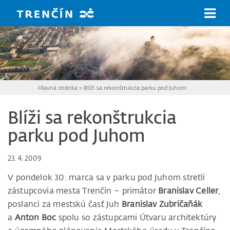
Prejsť na hlavný obsah
Hlavná stránka
>
Blíži sa rekonštrukcia parku pod Juhom
Blíži sa rekonštrukcia
parku pod Juhom
23. 4. 2009
V pondelok 30. marca sa v parku pod Juhom stretli
zástupcovia mesta Trenčín – primátor
Branislav Celler
,
poslanci za mestskú časť Juh
Branislav Zubričaňák
a
Anton Boc
spolu so zástupcami Útvaru architektúry