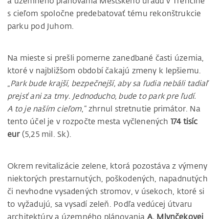
a územného plánovania Mestského úradu v Trenčíne
s cieľom spoločne predebatovať tému rekonštrukcie
parku pod Juhom.
Na mieste si prešli pomerne zanedbané časti územia,
ktoré v najbližšom období čakajú zmeny k lepšiemu.
„
Park bude krajší, bezpečnejší, aby sa ľudia nebáli tadiaľ
prejsť ani za tmy. Jednoducho, bude to park pre ľudí.
A to je naším cieľom
,“ zhrnul stretnutie primátor. Na
tento účel je v rozpočte mesta vyčlenených
174 tisíc
eur
(5,25 mil. Sk).
Okrem revitalizácie zelene, ktorá pozostáva z výmeny
niektorých prestarnutých, poškodených, napadnutých
či nevhodne vysadených stromov, v úsekoch, ktoré si
to vyžadujú, sa vysadí zeleň. Podľa vedúcej útvaru
architektúry a územného plánovania
A. Mlynčekovej