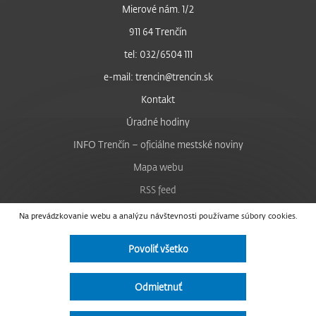
Mierové nám. 1/2
911 64 Trenčín
tel: 032/6504 111
e-mail: trencin@trencin.sk
Kontakt
Úradné hodiny
INFO Trenčín – oficiálne mestské noviny
Mapa webu
RSS feed
Nastavenie cookies
Na prevádzkovanie webu a analýzu návštevnosti používame súbory cookies.
Facebook
Povoliť všetko
YouTube
Instagram
Odmietnuť
Vyhlásenie o prístupnosti