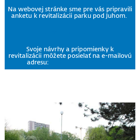
Na webovej stránke sme pre vás pripravili
anketu k revitalizácii parku pod Juhom.
Kliknite a hlasujte!
Svoje návrhy a pripomienky k
revitalizácii môžete posielať na e-mailovú
adresu:
architekt@trencin.sk