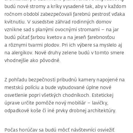
budú nové stromy a kríky vysadené tak, aby v každom
ročnom období zabezpečovali farebnú pestrosť vďaka
kvitnutiu. V susedstve záhrad rodinných domov
vznikne sad s planými ovocnými stromami – na jar
budú pútať farbou kvetov a na jeseň farebnosťou
a rôznymi tvarmi plodov. Pri ich výbere sa myslelo aj
na alergikov. Nové druhy zelene budú v tomto smere
vhodnejšie ako pôvodné.
Z pohľadu bezpečnosti pribudnú kamery napojené na
mestskú políciu a bude vybudované úplne nové
osvetlenie popri všetkých chodníkoch. Estetickej
úprave určite pomôže nový mobiliár – lavičky,
odpadkové koše či iné prvky drobnej architektúry.
Počas horúčav sa budú môcť návštevníci osviežiť