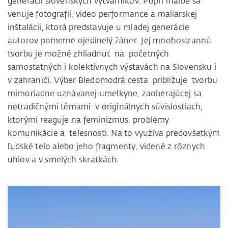
generácii slovenských výtvarníkov. Popri maľbe sa
venuje fotografii, video performance a maliarskej
inštalácii, ktorá predstavuje u mladej generácie
autorov pomerne ojedinelý žáner. Jej mnohostrannú
tvorbu je možné zhliadnuť na početných
samostatných i kolektívnych výstavách na Slovensku i
v zahraničí. Výber Bledomodrá cesta približuje tvorbu
mimoriadne uznávanej umelkyne, zaoberajúcej sa
netradičnými témami v originálnych súvislostiach,
ktorými reaguje na feminizmus, problémy
komunikácie a telesnosti. Na to využíva predovšetkým
ľudské telo alebo jeho fragmenty, videné z rôznych
uhlov a v smelých skratkách.