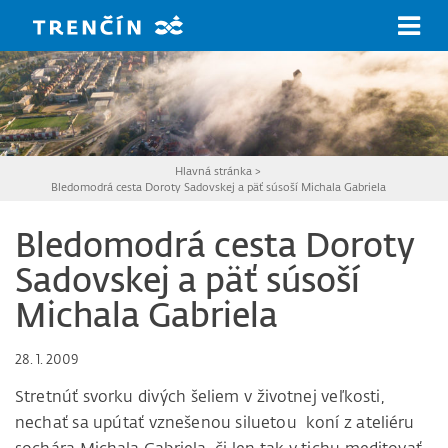
Prejsť na hlavný obsah
Hlavná stránka
>
Bledomodrá cesta Doroty Sadovskej a päť súsoší Michala Gabriela
Bledomodrá cesta Doroty
Sadovskej a päť súsoší
Michala Gabriela
28. 1. 2009
Stretnúť svorku divých šeliem v životnej veľkosti,
nechať sa upútať vznešenou siluetou koní z ateliéru