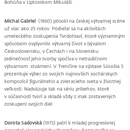
Bohúňa v Liptovskom Mikuláši.
Michal Gabriel
(1960) pôsobí na českej výtvarnej scéne
už viac ako 25 rokov. Podieľal sa na aktivitách
umeleckého zoskupenia Tvrdohlaví, ktoré významným
spôsobom ovplyvnilo výtvarný život v bývalom
Československu, v Čechách i na Slovensku.
Jedinečnosť jeho tvorby spočíva v netradičnom
výtvarnom stvárnení. V Trenčíne na výstave Súsošia 5
prezentuje výber zo svojich najnovších sochárskych
kompozícií figurálneho a zvieracieho sveta v životnej
veľkosti. Nadväzuje tak na sériu príbehov, ktoré
v súčasností tvorí a skladá vždy z inak zostavených
zoskupení svojich diel.
Dorota Sadovská
(1973) patrí k mladej progresívnej