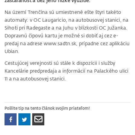
zastaranosť a tiež jeho nízke využitie.
Na území Trenčína sú umiestnené ešte štyri takéto
automaty: v OC Laugaricio, na autobusovej stanici, na
Sihoti pri Radegaste a na Juhu v blízkosti OC Južanka.
Dopravnú čipovú kartu je možné si dobiť aj cez e-
predaj na adrese www.sadtn.sk, prípadne cez aplikáciu
Ubian.
Cestujúcej verejnosti sú stále k dispozícii i služby
Kancelárie predpredaja a informácií na Palackého ulici
11 a na autobusovej stanici.
Pošlite tip na tento článok svojim priateľom!