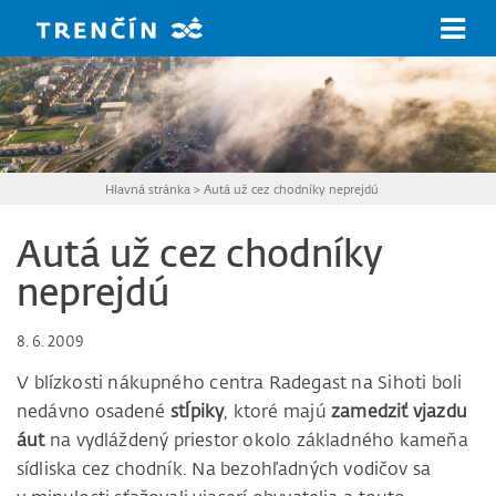
Prejsť na hlavný obsah
Hlavná stránka
>
Autá už cez chodníky neprejdú
Autá už cez chodníky
neprejdú
8. 6. 2009
V blízkosti nákupného centra Radegast na Sihoti boli
nedávno osadené
stĺpiky
, ktoré majú
zamedziť vjazdu
áut
na vydláždený priestor okolo základného kameňa
sídliska cez chodník. Na bezohľadných vodičov sa