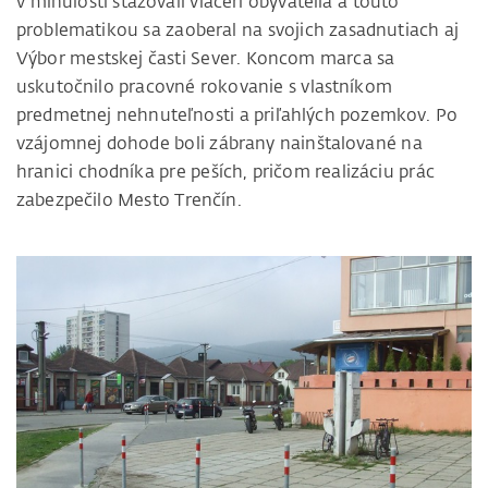
v minulosti sťažovali viacerí obyvatelia a tou­to
problematikou sa zaoberal na svojich zasadnutiach aj
Výbor mestskej časti Sever. Koncom marca sa
uskutočnilo pracovné rokovanie s vlastníkom
predmetnej nehnuteľnosti a priľahlých pozemkov. Po
vzájomnej dohode boli zábrany nainštalované na
hranici chodníka pre peších, pričom realizáciu prác
zabezpečilo Mesto Trenčín.