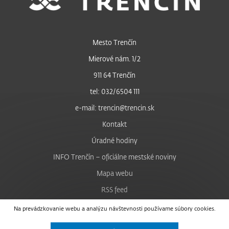
Mesto Trenčín
Mierové nám. 1/2
911 64 Trenčín
tel: 032/6504 111
e-mail: trencin@trencin.sk
Kontakt
Úradné hodiny
INFO Trenčín – oficiálne mestské noviny
Mapa webu
RSS feed
Nastavenie cookies
Na prevádzkovanie webu a analýzu návštevnosti používame súbory cookies.
Facebook