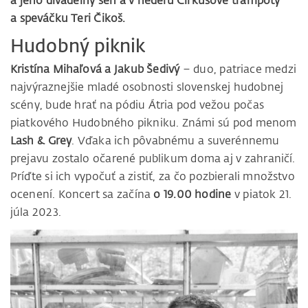
a jeho divadelný sen a v nedeľu Cirkusové trampoty
a speváčku Teri Čikoš.
Hudobný piknik
Kristína Mihaľová a Jakub Šedivý
– duo, patriace medzi
najvýraznejšie mladé osobnosti slovenskej hudobnej
scény, bude hrať na pódiu Átria pod vežou počas
piatkového Hudobného pikniku. Známi sú pod menom
Lash & Grey
. Vďaka ich pôvabnému a suverénnemu
prejavu zostalo očarené publikum doma aj v zahraničí.
Príďte si ich vypočuť a zistiť, za čo pozbierali množstvo
ocenení. Koncert sa začína
o 19.00 hodine
v piatok 21.
júla 2023.