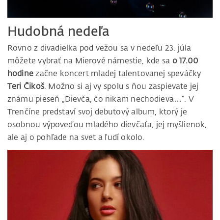
Hudobná nedeľa
Rovno z divadielka pod vežou sa v nedeľu 23. júla
môžete vybrať na Mierové námestie, kde sa
o 17.00
hodine
začne koncert mladej talentovanej speváčky
Teri Čikoš
. Možno si aj vy spolu s ňou zaspievate jej
známu pieseň „Dievča, čo nikam nechodieva…“. V
Trenčíne predstaví svoj debutový album, ktorý je
osobnou výpoveďou mladého dievčaťa, jej myšlienok,
ale aj o pohľade na svet a ľudí okolo.