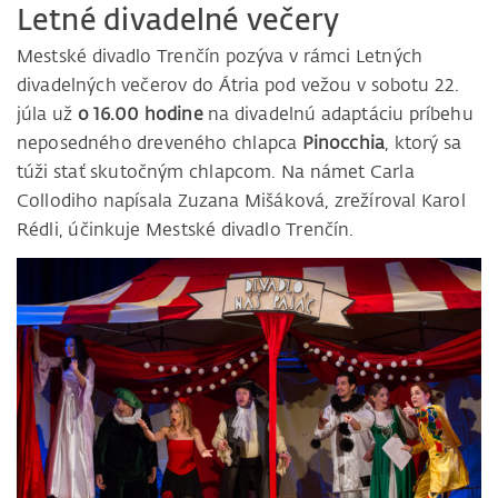
Letné divadelné večery
Mestské divadlo Trenčín pozýva v rámci Letných
divadelných večerov do Átria pod vežou v sobotu 22.
júla už
o 16.00 hodine
na divadelnú adaptáciu príbehu
neposedného dreveného chlapca
Pinocchia
, ktorý sa
túži stať skutočným chlapcom. Na námet Carla
Collodiho napísala Zuzana Mišáková, zrežíroval Karol
Rédli, účinkuje Mestské divadlo Trenčín.