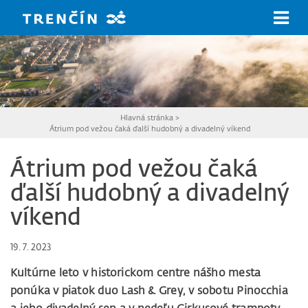
Prejsť na hlavný obsah
Hlavná stránka
>
Átrium pod vežou čaká ďalší hudobný a divadelný víkend
Átrium pod vežou čaká
ďalší hudobný a divadelný
víkend
19. 7. 2023
Kultúrne leto v historickom centre nášho mesta
ponúka v piatok duo Lash & Grey, v sobotu Pinocchia