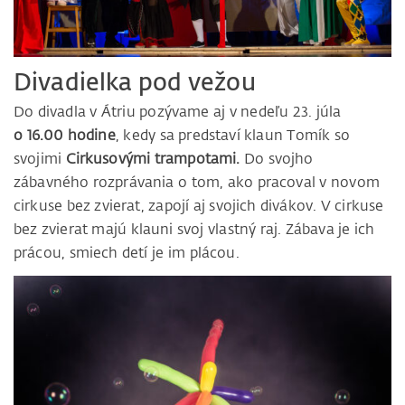
Divadielka pod vežou
Do divadla v Átriu pozývame aj v nedeľu 23. júla
o 16.00 hodine
, kedy sa predstaví klaun Tomík so
svojimi
Cirkusovými trampotami.
Do svojho
zábavného rozprávania o tom, ako pracoval v novom
cirkuse bez zvierat, zapojí aj svojich divákov. V cirkuse
bez zvierat majú klauni svoj vlastný raj. Zábava je ich
prácou, smiech detí je im plácou.