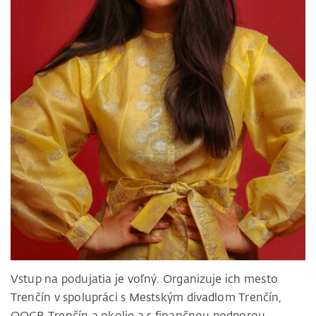
Vstup na podujatia je voľný. Organizuje ich mesto
Trenčín v spolupráci s Mestským divadlom Trenčín,
OOCR Trenčín a okolie a s finančnou podporou