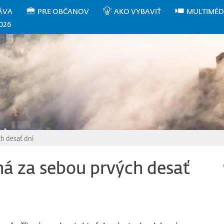
ÁVA
PRE OBČANOV
AKO VYBAVIŤ
MULTIMÉD
026
h desať dní
má za sebou prvých desať