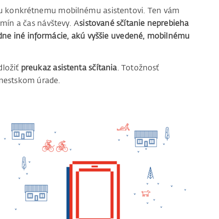
 ju konkrétnemu mobilnému asistentovi. Ten vám
mín a čas návštevy. A
sistované sčítanie neprebieha
dne iné informácie, akú vyššie uvedené, mobilnému
dložiť
preukaz asistenta sčítania
. Totožnosť
 mestskom úrade.