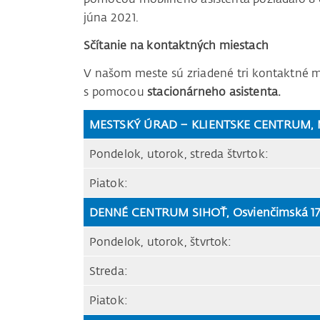
júna 2021.
Sčítanie na kontaktných miestach
V našom meste sú zriadené tri kontaktné mi
s pomocou
stacionárneho asistenta.
MESTSKÝ ÚRAD – KLIENTSKE CENTRUM, Mi
Pondelok, utorok, streda štvrtok:
Piatok:
DENNÉ CENTRUM SIHOŤ, Osvienčimská 17
Pondelok, utorok, štvrtok:
Streda:
Piatok: