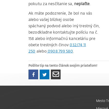
pokutu za nesčítanie sa,
neplaťte
.
Ak máte podozrenie, že bol na vás
alebo vašej blízkej osobe
spáchaný podvod alebo iný trestný čin,
bezodkladne kontaktujte políciu na č.
158 alebo informačnú kanceláriu pre
obete trestných činov
032/74 11
250
alebo
0908 799 580
.
Pošlite tip na tento článok svojim priateľom!
Mesto Tr
Mierové 