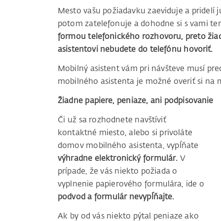
Mesto vašu požiadavku zaeviduje a pridelí
potom zatelefonuje a dohodne si s vami ter
formou telefonického rozhovoru, preto žia
asistentovi nebudete do telefónu hovoriť.
Mobilný asistent vám pri návšteve musí pre
mobilného asistenta je možné overiť si na
Žiadne papiere, peniaze, ani podpisovanie
Či už sa rozhodnete navštíviť
kontaktné miesto, alebo si privoláte
domov mobilného asistenta, vypĺňate
výhradne elektronický formulár.
V
prípade, že vás niekto požiada o
vyplnenie papierového formulára, ide o
podvod a formulár nevypĺňajte.
Ak by od vás niekto pýtal peniaze ako