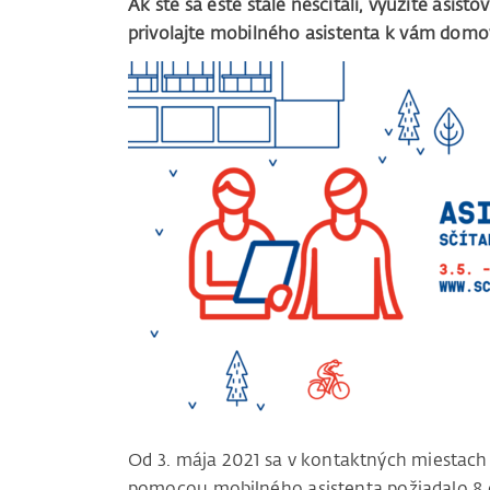
Ak ste sa ešte stále nesčítali, využite asis
privolajte mobilného asistenta k vám domo
Od 3. mája 2021 sa v kontaktných miestach 
pomocou mobilného asistenta požiadalo 8 ob