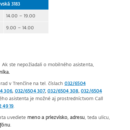
vská 3183
14.00 – 19.00
9.00 – 14.00
. Ak ste nepožiadali o mobilného asistenta,
níka.
rad v Trenčíne na tel. číslach
032/6504
4 306
,
032/6504 307
,
032/6504 308
,
032/6504
ho asistenta je možné aj prostredníctvom Call
2 49 19
.
enta uvediete
meno a priezvisko, adresu
, teda ulicu,
efónu
.