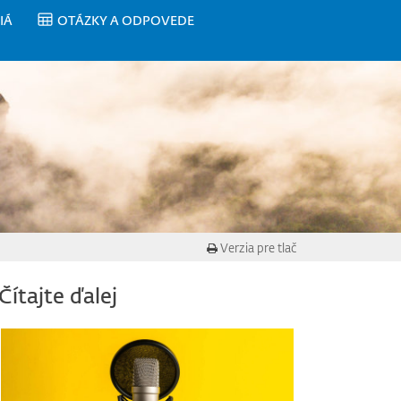
IÁ
OTÁZKY A ODPOVEDE
Verzia pre tlač
Čítajte ďalej