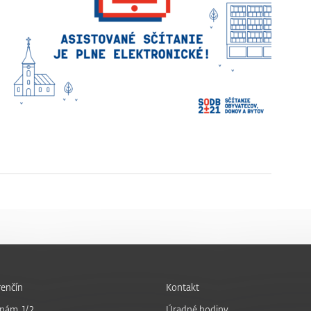
enčín
Kontakt
nám. 1/2
Úradné hodiny