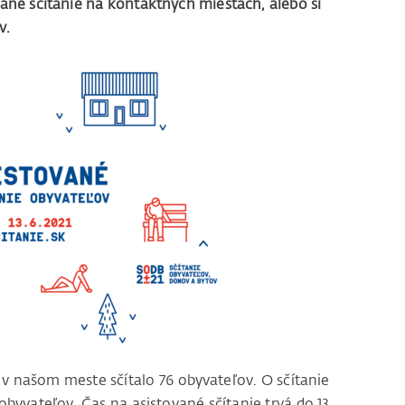
tované sčítanie na kontaktných miestach, alebo si
v.
v našom meste sčítalo 76 obyvateľov. O sčítanie
yvateľov. Čas na asistované sčítanie trvá do 13.