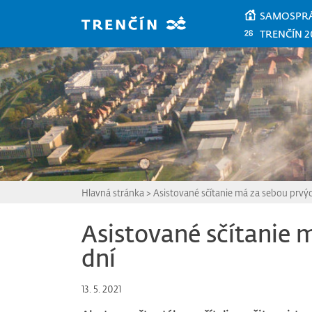
Prejsť na hlavný obsah
SAMOSPR
TRENČÍN 2
Hlavná stránka
>
Asistované sčítanie má za sebou prvýc
Asistované sčítanie 
dní
13. 5. 2021