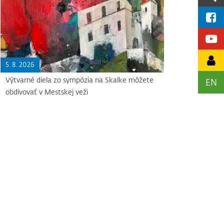
5. 8. 2026
Výtvarné diela zo sympózia na Skalke môžete
EN
obdivovať v Mestskej veži