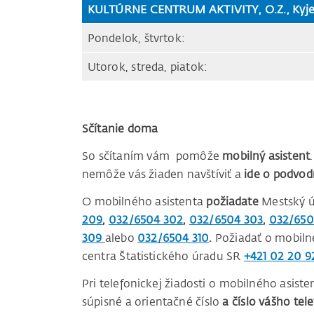
KULTÚRNE CENTRUM AKTIVITY, O.Z., Kyje
Pondelok, štvrtok:
Utorok, streda, piatok:
Sčítanie doma
So sčítaním vám pomôže
mobilný asistent
nemôže vás žiaden navštíviť a
ide o podvod
O mobilného asistenta
požiadate
Mestský ú
209
,
032/6504 302
,
032/6504 303
,
032/650
309
alebo
032/6504 310
.
Požiadať o mobilné
centra Štatistického úradu SR
+421 02 20 9
Pri telefonickej žiadosti o mobilného asist
súpisné a orientačné číslo
a číslo vášho tel