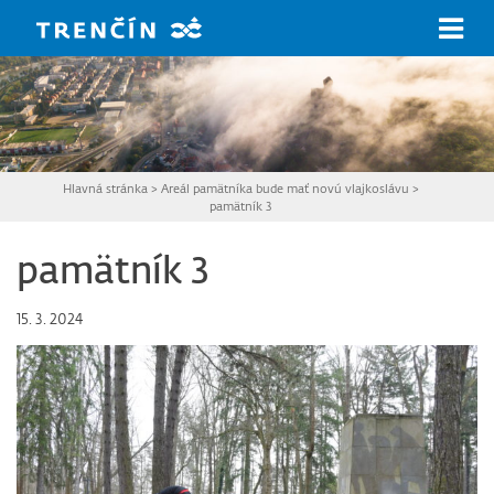
Prejsť na hlavný obsah
Hlavná stránka
>
Areál pamätníka bude mať novú vlajkoslávu
>
pamätník 3
pamätník 3
15. 3. 2024