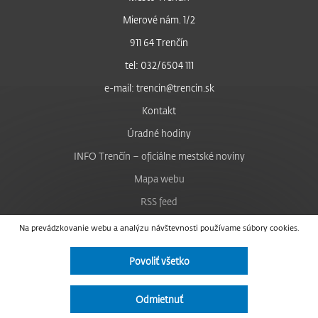
Mierové nám. 1/2
911 64 Trenčín
tel: 032/6504 111
e-mail: trencin@trencin.sk
Kontakt
Úradné hodiny
INFO Trenčín – oficiálne mestské noviny
Mapa webu
RSS feed
Nastavenie cookies
Na prevádzkovanie webu a analýzu návštevnosti používame súbory cookies.
Facebook
Povoliť všetko
YouTube
Instagram
Odmietnuť
Vyhlásenie o prístupnosti