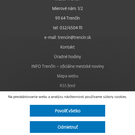
Mierové nám. 1/2
911 64 Trenčín
tel: 032/6504 111
e-mail: trencin@trencin.sk
Kontakt
Úradné hodiny
INFO Trenčín – oficiálne mestské noviny
Mapa webu
RSS feed
Nastavenie cookies
Na prevádzkovanie webu a analýzu návštevnosti používame súbory cookies.
Facebook
Povoliť všetko
YouTube
Instagram
Odmietnuť
Vyhlásenie o prístupnosti