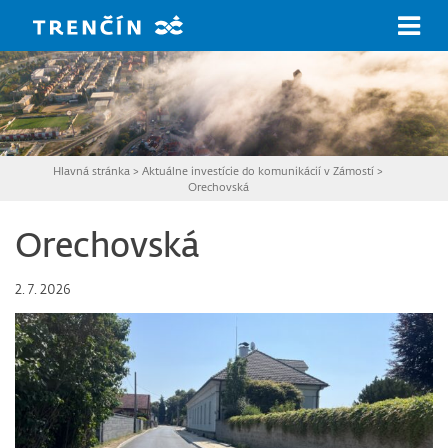
Prejsť na hlavný obsah
Hlavná stránka
>
Aktuálne investície do komunikácií v Zámostí
>
Orechovská
Orechovská
2. 7. 2026