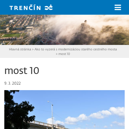
Prejsť na hlavný obsah
Hlavná stránka
>
Ako to vyzerá s modernizáciou starého cestného mosta
>
most 10
most 10
9. 3. 2022