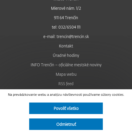
Mierové nám. 1/2
911 64 Trenčín
tel: 032/6504 111
e-mail: trencin@trencin.sk
Kontakt
Úradné hodiny
INFO Trenčín – oficiálne mestské noviny
Mapa webu
RSS feed
Nastavenie cookies
Na prevádzkovanie webu a analýzu návštevnosti používame súbory cookies.
Facebook
Povoliť všetko
YouTube
Instagram
Odmietnuť
Vyhlásenie o prístupnosti