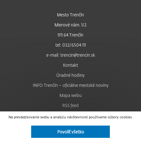
Mesto Trenčín
Mierové nám. 1/2
911 64 Trenčín
tel: 032/6504 111
e-mail: trencin@trencin.sk
Kontakt
Úradné hodiny
INFO Trenčín – oficiálne mestské noviny
Mapa webu
RSS feed
Nastavenie cookies
Na prevádzkovanie webu a analýzu návštevnosti používame súbory cookies.
Facebook
Povoliť všetko
YouTube