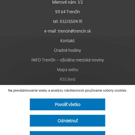
Mierové nám. 1/2
911 64 Trenčín
tel: 032/6504 111
e-mail: trencin@trencin.sk
Kontakt
Úradné hodiny
INFO Trenčín – oficiálne mestské noviny
Mapa webu
RSS feed
Nastavenie cookies
Na prevádzkovanie webu a analýzu návštevnosti používame súbory cookies.
Facebook
Povoliť všetko
YouTube
Instagram
Odmietnuť
Vyhlásenie o prístupnosti