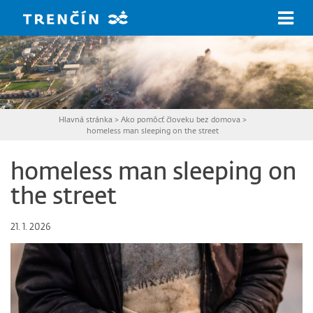
Prejsť na hlavný obsah
Hlavná stránka
>
Ako pomôcť človeku bez domova
>
homeless man sleeping on the street
homeless man sleeping on
the street
21. 1. 2026