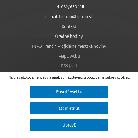
tel: 032/6504 111
e-mail: trencin@trencin.sk
Kontakt
Úradné hodiny
INFO Trenčín – oficiálne mestské noviny
Mapa webu
RSS feed
Nastavenie cookies
Na prevádzkovanie webu a analýzu návštevnosti používame súbory cookies.
Facebook
Povoliť všetko
YouTube
Instagram
Odmietnuť
Vyhlásenie o prístupnosti
Upraviť