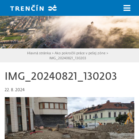
Prejsť na hlavný obsah
Hlavná stránka
>
Ako pokročili práce v pešej zóne
>
IMG_20240821_130203
IMG_20240821_130203
22. 8. 2024