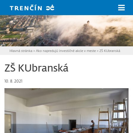
Prejsť na hlavný obsah
Hlavná stránka
>
Ako napredujú investičné akcie v meste
>
ZŠ KUbranská
ZŠ KUbranská
10. 8. 2021