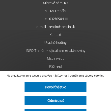
Mierové nám. 1/2
911 64 Trenčín
tel: 032/6504 111
e-mail: trencin@trencin.sk
Kontakt
Úradné hodiny
INFO Trenčín – oficiálne mestské noviny
Mapa webu
RSS feed
Nastavenie cookies
Na prevádzkovanie webu a analýzu návštevnosti používame súbory cookies.
Facebook
Povoliť všetko
YouTube
Instagram
Odmietnuť
Vyhlásenie o prístupnosti