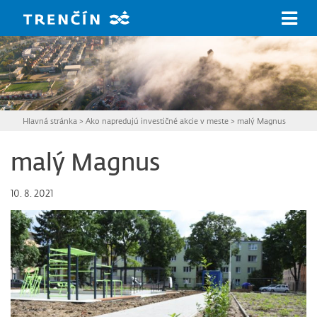
Prejsť na hlavný obsah
Hlavná stránka
>
Ako napredujú investičné akcie v meste
>
malý Magnus
malý Magnus
10. 8. 2021