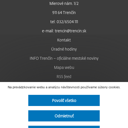
Mierové nám. 1/2
911 64 Trenčín
tel: 032/6504 111
e-mail: trencin@trencin.sk
Kontakt
Úradné hodiny
INFO Trenčín – oficiálne mestské noviny
Mapa webu
RSS feed
Nastavenie cookies
Na prevádzkovanie webu a analýzu návštevnosti používame súbory cookies.
Facebook
Povoliť všetko
YouTube
Instagram
Odmietnuť
Vyhlásenie o prístupnosti