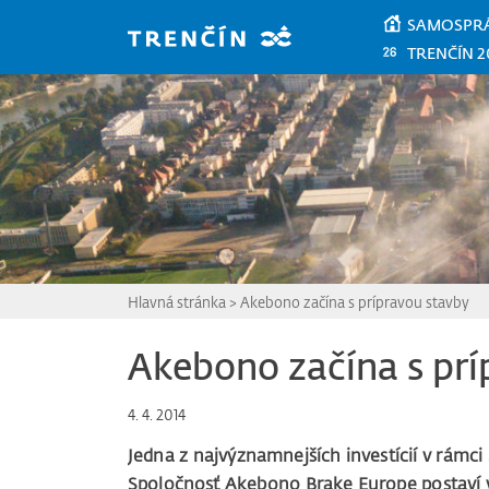
Prejsť na hlavný obsah
SAMOSPR
TRENČÍN 2
Hlavná stránka
>
Akebono začína s prípravou stavby
Akebono začína s prí
4. 4. 2014
Jedna z najvýznamnejších investícií v rámci
Spoločnosť Akebono Brake Europe postaví 