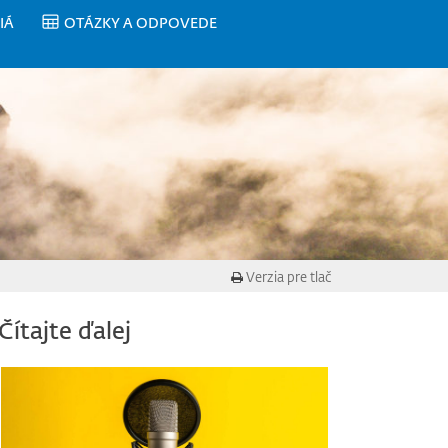
IÁ
OTÁZKY A ODPOVEDE
Verzia pre tlač
Čítajte ďalej