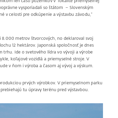
níkom len časti pozemkov v lokalite priemyselnej
oprávne vysporiadali so štátom – Slovenským
é v celosti pre odkúpenie a výstavbu závodu,“
si 8.000 metrov štvorcových, no deklaroval svoj
plochu 12 hektárov. Japonská spoločnosť je dnes
trhu. Ide o svetového lídra vo vývoji a výrobe
le, koľajové vozidlá a priemyselné stroje. V
ude v ňom i výroba a časom aj vývoj a výskum.
 produkciou prvých výrobkov. V priemyselnom parku
a prebiehajú tu úpravy terénu pred výstavbou.