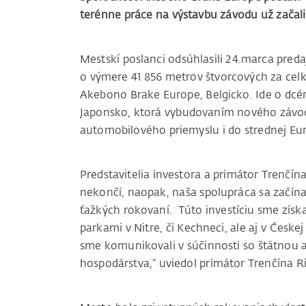
terénne práce na výstavbu závodu už začali
Mestskí poslanci odsúhlasili 24.marca pred
o výmere 41 856 metrov štvorcových za cel
Akebono Brake Europe, Belgicko. Ide o dcé
Japonsko, ktorá vybudovaním nového závodu
automobilového priemyslu i do strednej Eu
Predstavitelia investora a primátor Trenčín
nekončí, naopak, naša spolupráca sa začína
ťažkých rokovaní. Túto investíciu sme získ
parkami v Nitre, či Kechneci, ale aj v Česke
sme komunikovali v súčinnosti so štátnou 
hospodárstva,“ uviedol primátor Trenčína R