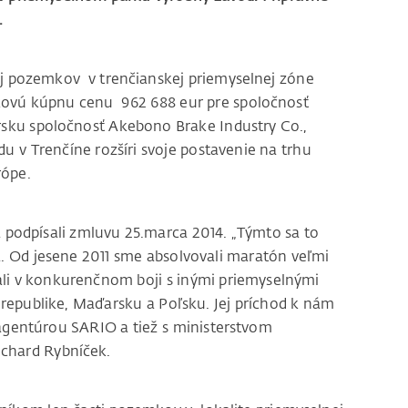
.
aj pozemkov v trenčianskej priemyselnej zóne
kovú kúpnu cenu 962 688 eur pre spoločnosť
rsku spoločnosť Akebono Brake Industry Co.,
 v Trenčíne rozšíri svoje postavenie na trhu
rópe.
a podpísali zmluvu 25.marca 2014. „Týmto sa to
. Od jesene 2011 sme absolvovali maratón veľmi
ali v konkurenčnom boji s inými priemyselnými
j republike, Maďarsku a Poľsku. Jej príchod k nám
agentúrou SARIO a tiež s ministerstvom
ichard Rybníček.