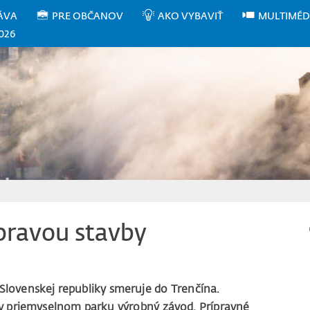
ÁVA
PRE OBČANOV
AKO VYBAVIŤ
MULTIMÉD
026
pravou stavby
 Slovenskej republiky smeruje do Trenčína.
v priemyselnom parku výrobný závod. Prípravné