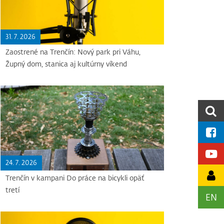
31. 7. 2026
Zaostrené na Trenčín: Nový park pri Váhu,
Župný dom, stanica aj kultúrny víkend
24. 7. 2026
Trenčín v kampani Do práce na bicykli opäť
tretí
EN