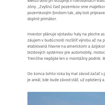
Mesto bolo pri vstupných rokovaniach vlast
zóny. „Zvyšnú časť pozemkov sme majetkov
pozemkovým fondom tak, aby boli pripraven
doplnil primátor.
Investor plánuje výstavbu haly na ploche a
záujem v budúcnosti rozšíriť výrobu až na 
etablovaná hlavne na americkom a ázijskom 
brzdových systémov pre automobily, motocyk
Trenčíne nepôjde len o montážny podnik. B
Do konca tohto roka by mal závod začať s
je areál, kde bude závod stáť, už oplotený 