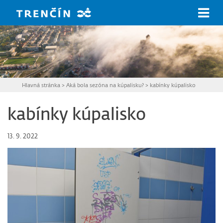
Prejsť na hlavný obsah
Hlavná stránka
>
Aká bola sezóna na kúpalisku?
>
kabínky kúpalisko
kabínky kúpalisko
13. 9. 2022