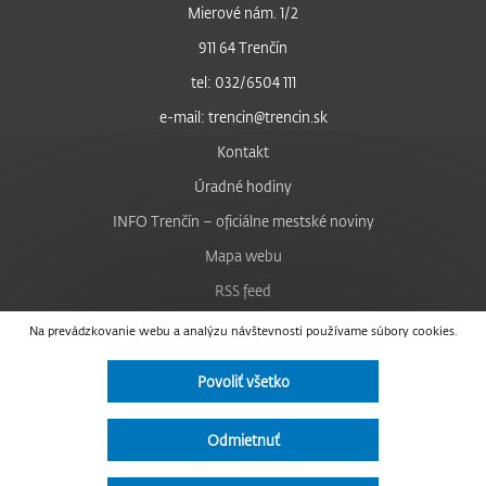
Mierové nám. 1/2
911 64 Trenčín
tel: 032/6504 111
e-mail: trencin@trencin.sk
Kontakt
Úradné hodiny
INFO Trenčín – oficiálne mestské noviny
Mapa webu
RSS feed
Nastavenie cookies
Na prevádzkovanie webu a analýzu návštevnosti používame súbory cookies.
Facebook
Povoliť všetko
YouTube
Instagram
Odmietnuť
Vyhlásenie o prístupnosti