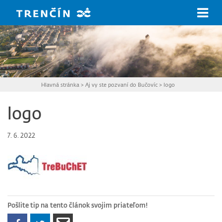
Prejsť na hlavný obsah
Hlavná stránka
>
Aj vy ste pozvaní do Bučovíc
>
logo
logo
7. 6. 2022
Pošlite tip na tento článok svojim priateľom!