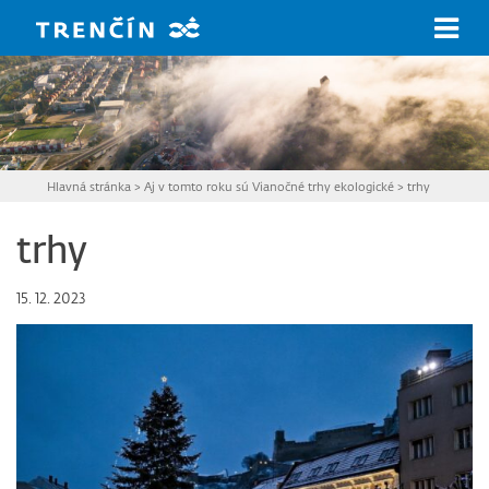
Prejsť na hlavný obsah
Hlavná stránka
>
Aj v tomto roku sú Vianočné trhy ekologické
>
trhy
trhy
15. 12. 2023