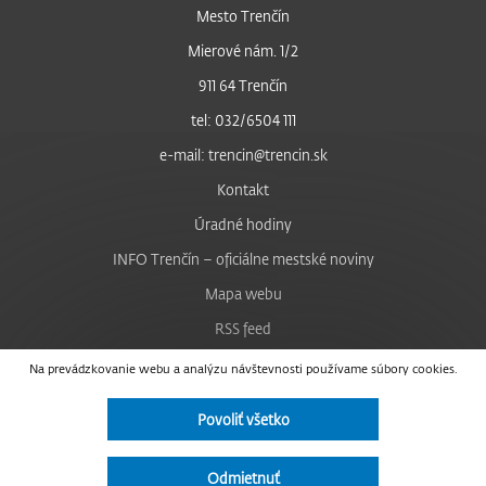
Mesto Trenčín
Mierové nám. 1/2
911 64 Trenčín
tel: 032/6504 111
e-mail: trencin@trencin.sk
Kontakt
Úradné hodiny
INFO Trenčín – oficiálne mestské noviny
Mapa webu
RSS feed
Nastavenie cookies
Na prevádzkovanie webu a analýzu návštevnosti používame súbory cookies.
Facebook
Povoliť všetko
YouTube
Instagram
Odmietnuť