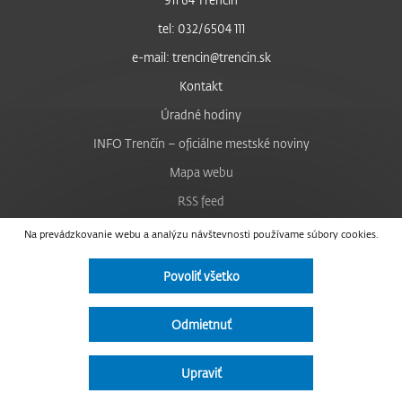
tel: 032/6504 111
e-mail: trencin@trencin.sk
Kontakt
Úradné hodiny
INFO Trenčín – oficiálne mestské noviny
Mapa webu
RSS feed
Nastavenie cookies
Na prevádzkovanie webu a analýzu návštevnosti používame súbory cookies.
Facebook
Povoliť všetko
YouTube
Instagram
Odmietnuť
Vyhlásenie o prístupnosti
Upraviť