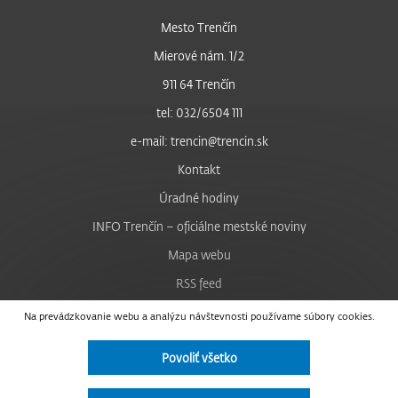
Mesto Trenčín
Mierové nám. 1/2
911 64 Trenčín
tel: 032/6504 111
e-mail: trencin@trencin.sk
Kontakt
Úradné hodiny
INFO Trenčín – oficiálne mestské noviny
Mapa webu
RSS feed
Nastavenie cookies
Na prevádzkovanie webu a analýzu návštevnosti používame súbory cookies.
Facebook
Povoliť všetko
YouTube
Instagram