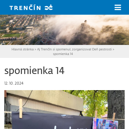
Prejsť na hlavný obsah
Hlavná stránka
>
Aj Trenčín si spomenul, zorganizoval Deň pestrosti
>
spomienka 14
spomienka 14
12. 10. 2024