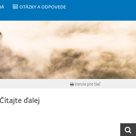
IÁ
OTÁZKY A ODPOVEDE
Verzia pre tlač
Čítajte ďalej