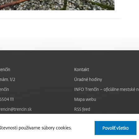
enčín
Kontakt
nám. 1/2
Úradné hodiny
enčín
INFO Trenčín – oficiálne mestské 
6504 111
Mapa webu
trencin@trencin.sk
RSS feed
Nastavenie cookies
tevnosti používame súbory cookies.
Povoliť všetko