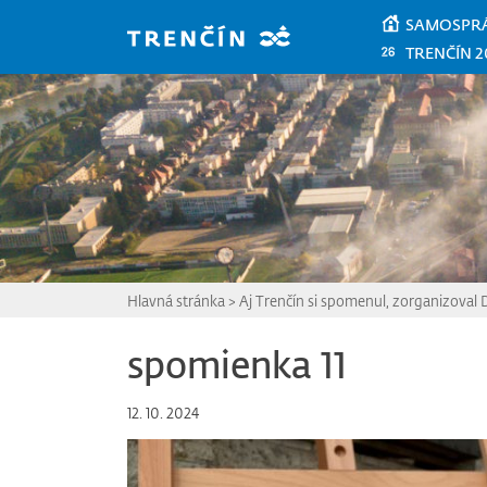
Prejsť na hlavný obsah
SAMOSPR
TRENČÍN 2
Hlavná stránka
>
Aj Trenčín si spomenul, zorganizoval 
spomienka 11
12. 10. 2024