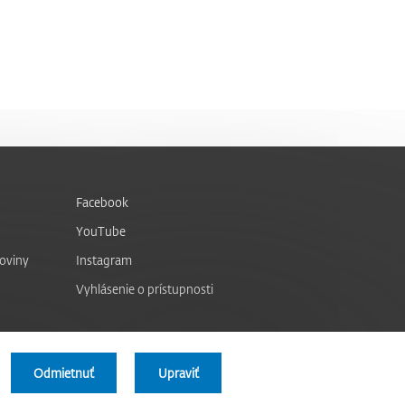
Facebook
YouTube
noviny
Instagram
Vyhlásenie o prístupnosti
Odmietnuť
Upraviť