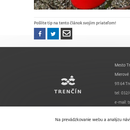
Pošlite tip na tento článok svojim priateľom!
Mesto Tr
Mierové 
911 64 Tr
tel: 032/
e-mail: 
Na prevádzkovanie webu a analýzu návš