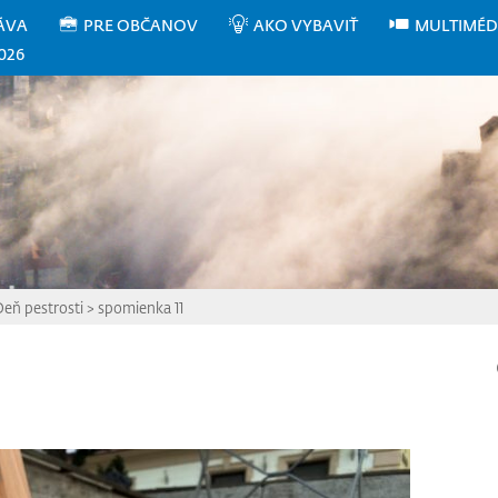
ÁVA
PRE OBČANOV
AKO VYBAVIŤ
MULTIMÉD
026
Deň pestrosti
>
spomienka 11