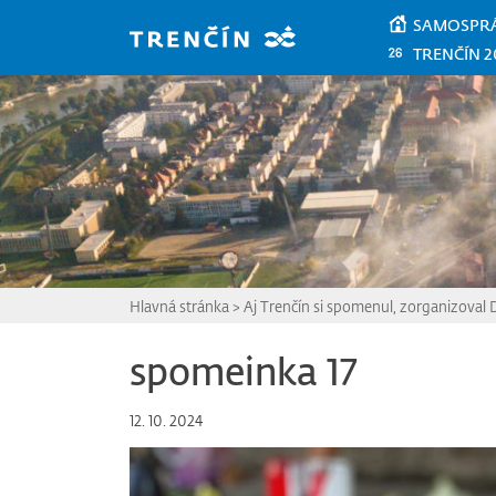
Prejsť na hlavný obsah
SAMOSPR
TRENČÍN 2
Hlavná stránka
>
Aj Trenčín si spomenul, zorganizoval 
spomeinka 17
12. 10. 2024