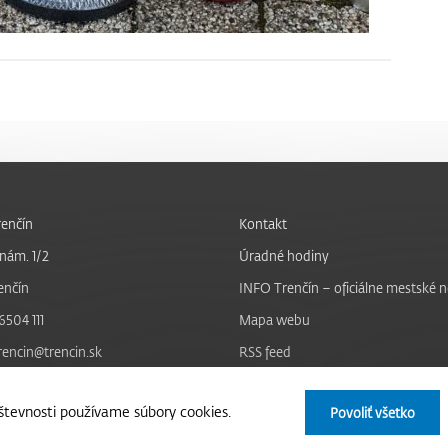
enčín
Kontakt
nám. 1/2
Úradné hodiny
enčín
INFO Trenčín – oficiálne mestské 
6504 111
Mapa webu
trencin@trencin.sk
RSS feed
Nastavenie cookies
tevnosti používame súbory cookies.
Povoliť všetko