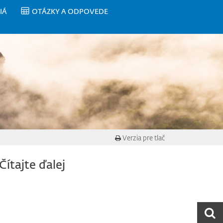
IÁ
OTÁZKY A ODPOVEDE
Verzia pre tlač
Čítajte ďalej