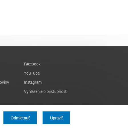
Facebook
YouTube
noviny
Instagram
Vyhlásenie o prístupnosti
Odmietnuť
Upraviť