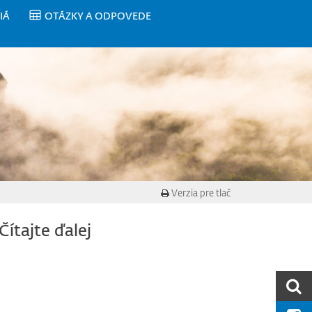
IÁ
OTÁZKY A ODPOVEDE
Verzia pre tlač
Čítajte ďalej