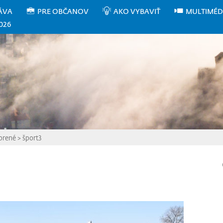
ÁVA
PRE OBČANOV
AKO VYBAVIŤ
MULTIMÉD
026
vorené
>
šport3