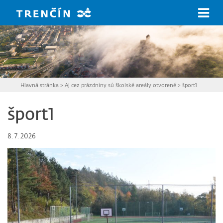
Prejsť na hlavný obsah
Hlavná stránka
>
Aj cez prázdniny sú školské areály otvorené
>
šport1
šport1
8. 7. 2026