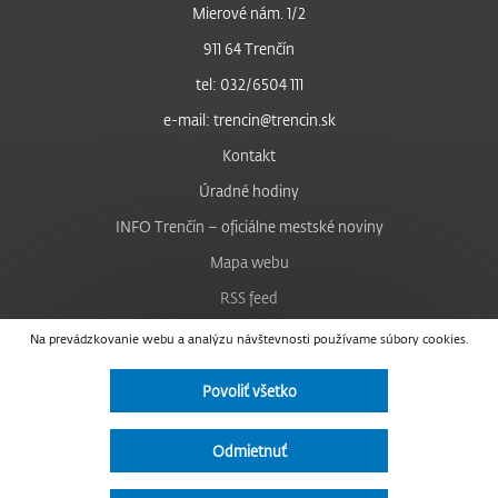
Mierové nám. 1/2
911 64 Trenčín
tel: 032/6504 111
e-mail: trencin@trencin.sk
Kontakt
Úradné hodiny
INFO Trenčín – oficiálne mestské noviny
Mapa webu
RSS feed
Nastavenie cookies
Na prevádzkovanie webu a analýzu návštevnosti používame súbory cookies.
Facebook
Povoliť všetko
YouTube
Instagram
Odmietnuť
Vyhlásenie o prístupnosti