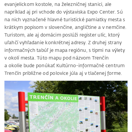
evanjelickom kostole, na železničnej stanici, ale
napríklad aj pri vchode do výstaviska Expo Center. Sú
na nich vyznačené hlavné turistické pamiatky mesta s
krátkym popisom v slovenčine, angličtine a v nemčine.
Turistom, ale aj domácim poslúži register ulíc, ktorý
uľahčí vyhľadanie konkrétnej adresy. Z druhej strany
informačných tabúľ je mapa regiónu, s tipmi na výlety
v okolí mesta. Túto mapu pod názvom Trenčín
a okolie bude ponúkať Kultúrno-informačné centrum
Trenčín približne od polovice júla aj v tlačenej forme.