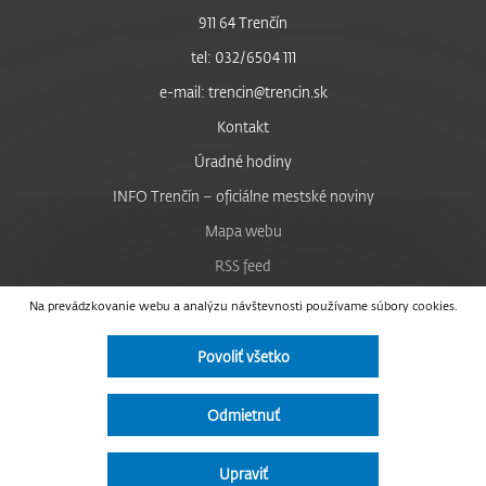
911 64 Trenčín
tel: 032/6504 111
e-mail: trencin@trencin.sk
Kontakt
Úradné hodiny
INFO Trenčín – oficiálne mestské noviny
Mapa webu
RSS feed
Nastavenie cookies
Na prevádzkovanie webu a analýzu návštevnosti používame súbory cookies.
Facebook
Povoliť všetko
YouTube
Instagram
Odmietnuť
Vyhlásenie o prístupnosti
Upraviť