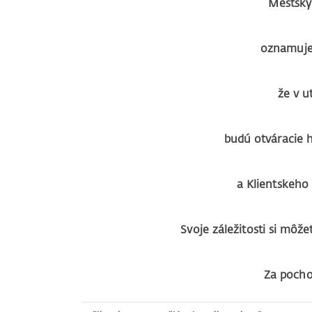
Mestský
oznamuj
že v 
budú otváracie 
a Klientskeh
Svoje záležitosti si môže
Za pocho