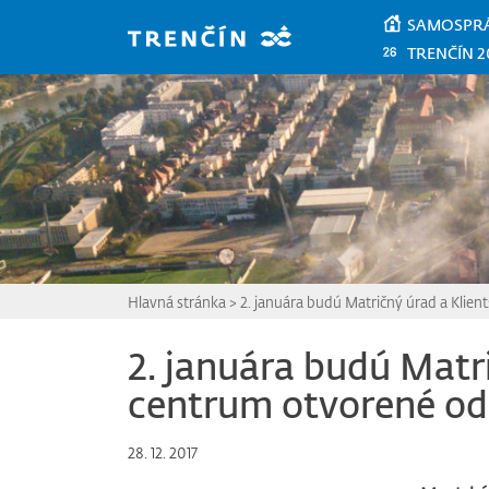
Prejsť na hlavný obsah
SAMOSPR
TRENČÍN 2
Hlavná stránka
>
2. januára budú Matričný úrad a Klie
2. januára budú Matr
centrum otvorené od
28. 12. 2017