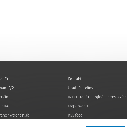
enčín
Kontakt
nám. 1/2
Úradné hodiny
enčín
INFO Trenčín – oficiálne mestské 
6504 111
Mapa webu
trencin@trencin.sk
RSS feed
Nastavenie cookies