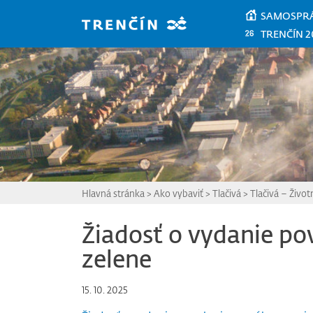
Prejsť na hlavný obsah
SAMOSPR
TRENČÍN 2
Hlavná stránka
>
Ako vybaviť
>
Tlačivá
>
Tlačivá – Život
Žiadosť o vydanie pov
zelene
15. 10. 2025