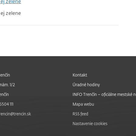
nej zelene
nej zelene
enčín
Kontakt
nám. 1/2
Úradné hodiny
enčín
INFO Trenčín – oficiálne mestské 
6504 111
Mapa webu
trencin@trencin.sk
RSS feed
Nastavenie cookies