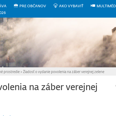
ÁVA
PRE OBČANOV
AKO VYBAVIŤ
MULTIMÉD
026
né prostredie
>
Žiadosť o vydanie povolenia na záber verejnej zelene
olenia na záber verejnej