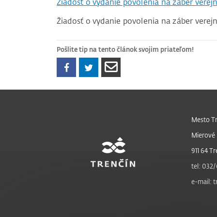
Žiadosť o vydanie povolenia na záber verej
Žiadosť o vydanie povolenia na záber verej
Pošlite tip na tento článok svojim priateľom!
Mesto Tr
Mierové 
911 64 Tr
tel: 032/
e-mail: 