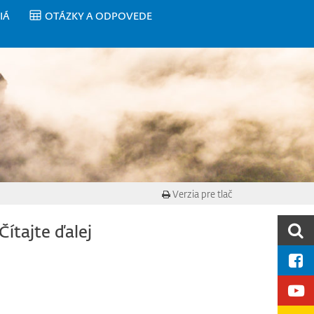
IÁ
OTÁZKY A ODPOVEDE
Verzia pre tlač
Čítajte ďalej