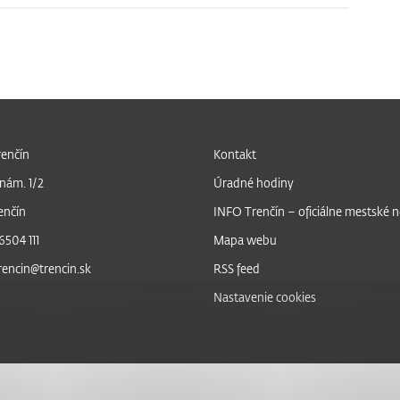
enčín
Kontakt
nám. 1/2
Úradné hodiny
enčín
INFO Trenčín – oficiálne mestské 
6504 111
Mapa webu
trencin@trencin.sk
RSS feed
Nastavenie cookies