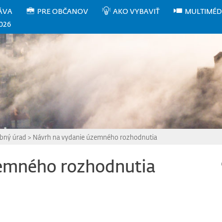
ÁVA
PRE OBČANOV
AKO VYBAVIŤ
MULTIMÉD
026
ebný úrad
>
Návrh na vydanie územného rozhodnutia
zemného rozhodnutia