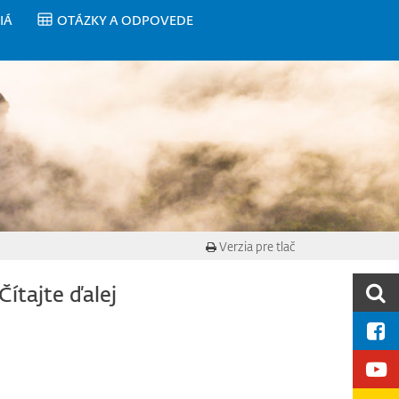
IÁ
OTÁZKY A ODPOVEDE
Verzia pre tlač
Čítajte ďalej