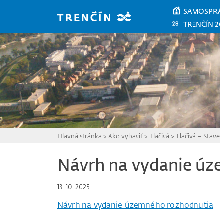
Prejsť na hlavný obsah
SAMOSPR
TRENČÍN 2
Hlavná stránka
>
Ako vybaviť
>
Tlačivá
>
Tlačivá – Stav
Návrh na vydanie ú
13. 10. 2025
Návrh na vydanie územného rozhodnutia