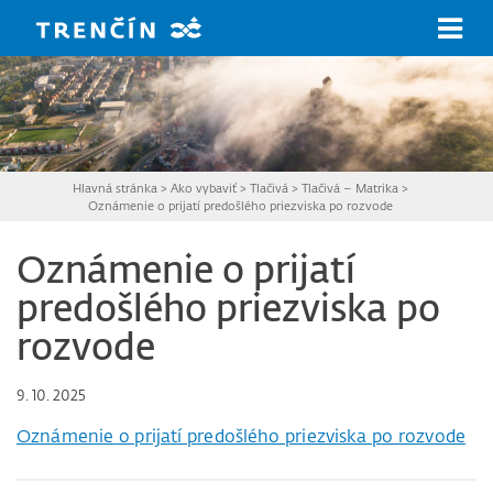
Prejsť na hlavný obsah
Hlavná stránka
>
Ako vybaviť
>
Tlačivá
>
Tlačivá – Matrika
>
Oznámenie o prijatí predošlého priezviska po rozvode
Oznámenie o prijatí
predošlého priezviska po
rozvode
9. 10. 2025
Oznámenie o prijatí predošlého priezviska po rozvode