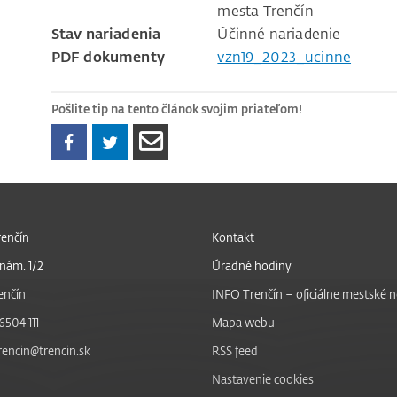
mesta Trenčín
Stav nariadenia
Účinné nariadenie
PDF dokumenty
vzn19_2023_ucinne
Pošlite tip na tento článok svojim priateľom!
enčín
Kontakt
nám. 1/2
Úradné hodiny
enčín
INFO Trenčín – oficiálne mestské 
6504 111
Mapa webu
trencin@trencin.sk
RSS feed
Nastavenie cookies