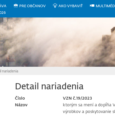
ÁVA
PRE OBČANOV
AKO VYBAVIŤ
MULTIMÉD
026
l nariadenia
Detail nariadenia
Číslo
VZN č.19/2023
Názov
ktorým sa mení a dopĺňa V
výrobkov a poskytovanie s