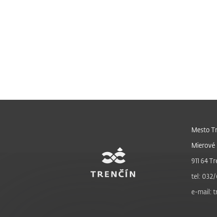
Mesto Tr
Mierové 
911 64 Tr
tel: 032/
e-mail: 