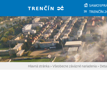
Prejsť na hlavný obsah
SAMOSPR
TRENČÍN 2
Hlavná stránka
>
Všeobecne záväzné nariadenia
>
Detai