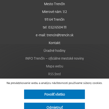
Mesto Trenčín
Mierové nám. 1/2
911 64 Trenčín
tel: 032/6504 111
e-mail: trencin@trencin.sk
Kontakt
Úradné hodiny
INFO Trenčín – oficiálne mestské noviny
Mapa webu
RSS feed
Nastavenie cookies
Na prevádzkovanie webu a analýzu návštevnosti používame súbory cookies.
Facebook
Povoliť všetko
YouTube
Instagram
Odmietnuť