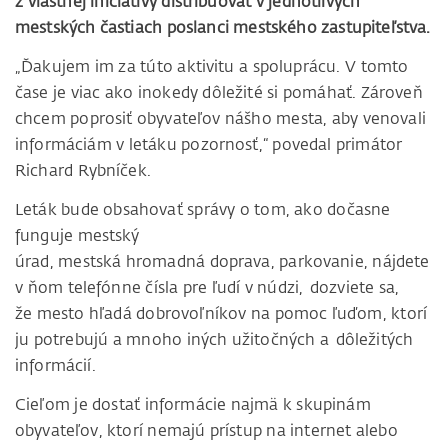
z vlastnej iniciatívy distribuovať v jednotlivých
mestských častiach poslanci mestského zastupiteľstva.
„Ďakujem im za túto aktivitu a spoluprácu. V tomto
čase je viac ako inokedy dôležité si pomáhať. Zároveň
chcem poprosiť obyvateľov nášho mesta, aby venovali
informáciám v letáku pozornosť,“ povedal primátor
Richard Rybníček.
Leták bude obsahovať správy o tom, ako dočasne
funguje mestský
úrad, mestská hromadná doprava, parkovanie, nájdete
v ňom telefónne čísla pre ľudí v núdzi, dozviete sa,
že mesto hľadá dobrovoľníkov na pomoc ľuďom, ktorí
ju potrebujú a mnoho iných užitočných a dôležitých
informácií.
Cieľom je dostať informácie najmä k skupinám
obyvateľov, ktorí nemajú prístup na internet alebo