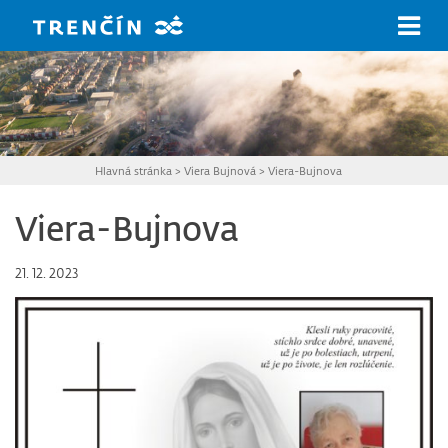
Prejsť na hlavný obsah
Hlavná stránka
>
Viera Bujnová
>
Viera-Bujnova
Viera-Bujnova
21. 12. 2023